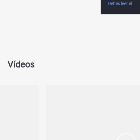
Debes leer el
Tér
Vídeos